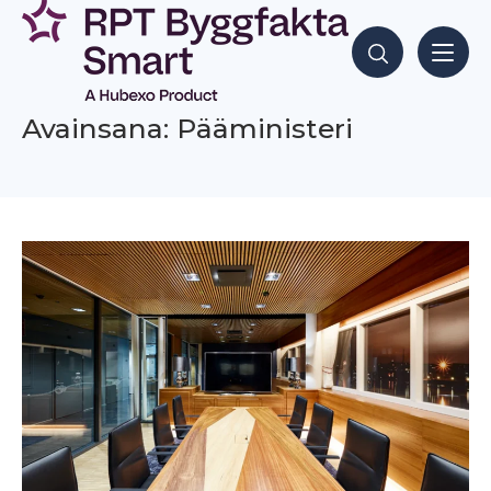
Siirry
sisältöön
Hae sisältöjä
Avainsana: Pääministeri