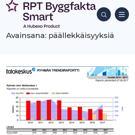
Siirry
sisältöön
Hae sisältöjä
Avainsana: päällekkäisyyksiä