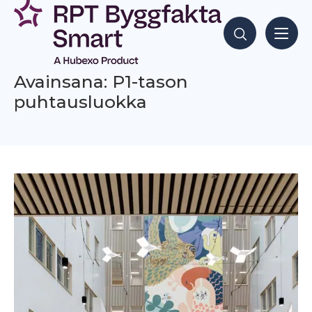
Siirry
sisältöön
Hae sisältöjä
Avainsana: P1-tason
puhtausluokka