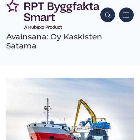
Siirry
sisältöön
Hae sisältöjä
Avainsana: Oy Kaskisten
Satama