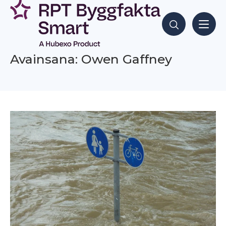
Siirry
sisältöön
Hae sisältöjä
Avainsana: Owen Gaffney