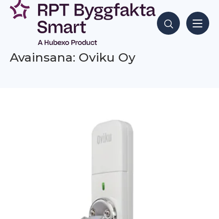
Siirry
sisältöön
Hae sisältöjä
Avainsana: Oviku Oy