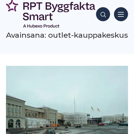
Siirry
sisältöön
Hae sisältöjä
Avainsana: outlet-kauppakeskus