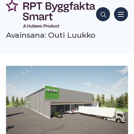
Siirry
sisältöön
Hae sisältöjä
Avainsana: Outi Luukko