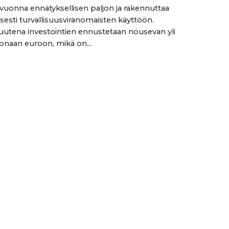
vuonna ennätyksellisen paljon ja rakennuttaa
tyisesti turvallisuusviranomaisten käyttöön.
utena investointien ennustetaan nousevan yli
onaan euroon, mikä on...