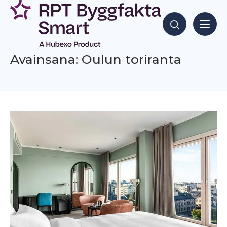
Siirry
sisältöön
Hae sisältöjä
Avainsana: Oulun toriranta