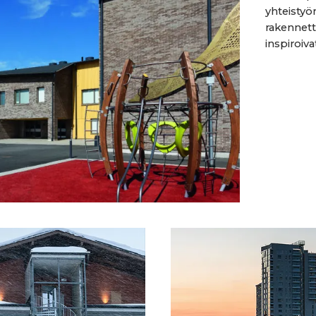
yhteistyö
rakennett
inspiroivat