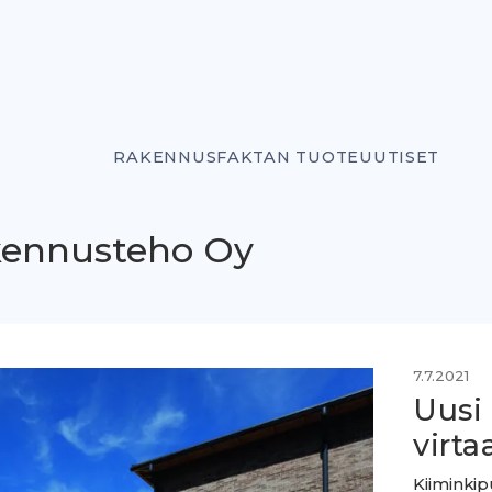
RAKENNUSFAKTAN TUOTEUUTISET
kennusteho Oy
7.7.2021
Uusi 
virta
Kiiminkip