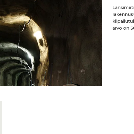
Länsimet
rakennusu
kilpailutu
arvo on 58