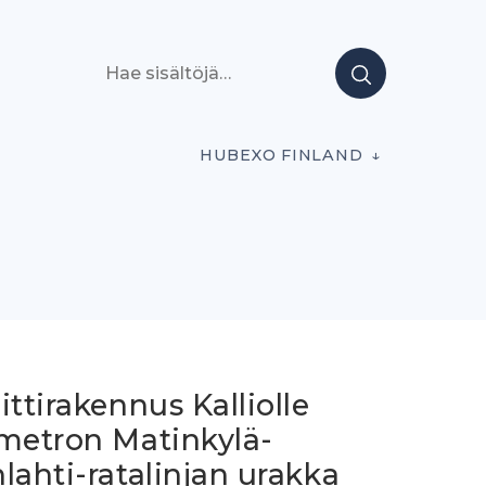
Hae sisältöjä
HUBEXO FINLAND
ittirakennus Kalliolle
imetron Matinkylä-
lahti-ratalinjan urakka