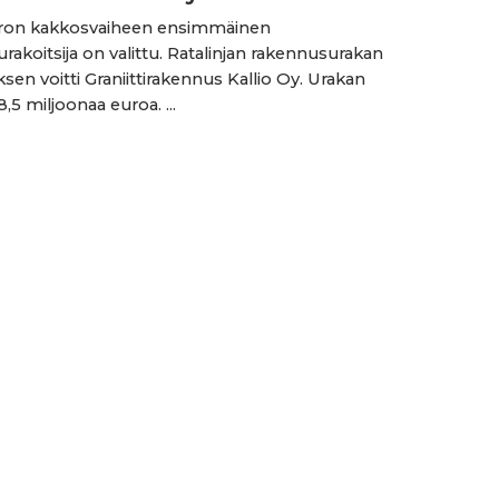
ron kakkosvaiheen ensimmäinen
rakoitsija on valittu. Ratalinjan rakennusurakan
ksen voitti Graniittirakennus Kallio Oy. Urakan
,5 miljoonaa euroa. ...