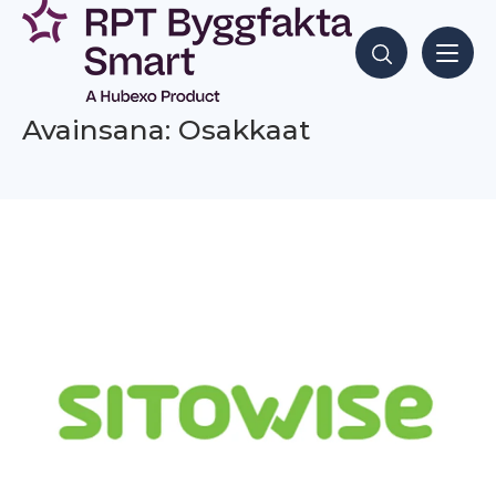
Siirry
sisältöön
Hae sisältöjä
Avainsana: Osakkaat