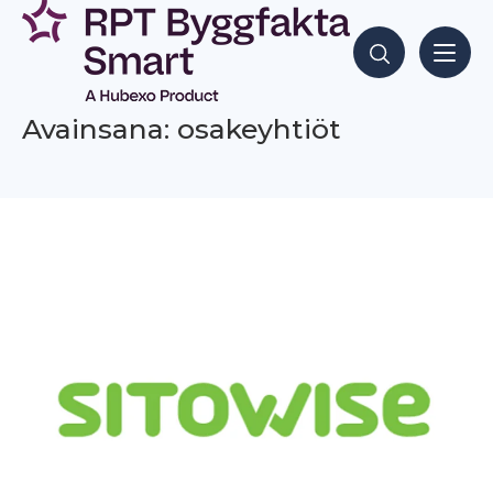
Siirry
sisältöön
Hae sisältöjä
Avainsana: osakeyhtiöt