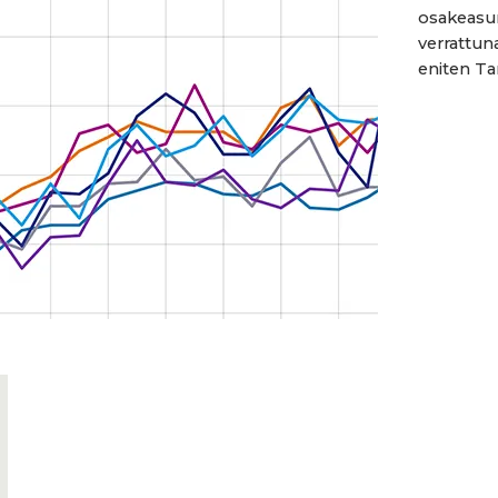
osakeasun
verrattuna vi
eniten Ta