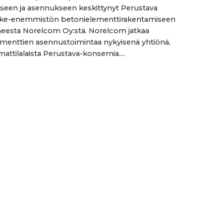
seen ja asennukseen keskittynyt Perustava
ake-enemmistön betonielementtirakentamiseen
ta Norelcom Oy:stä. Norelcom jatkaa
menttien asennustoimintaa nykyisenä yhtiönä,
attilalaista Perustava-konsernia....