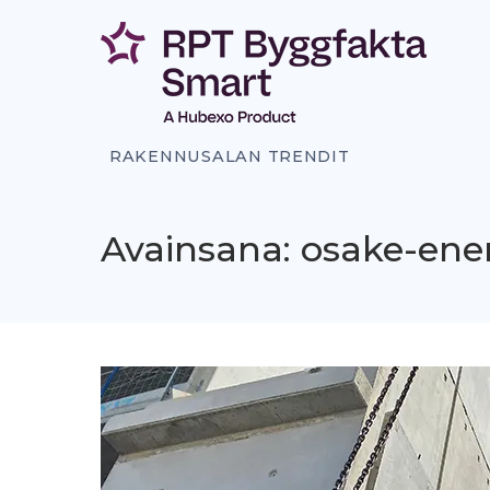
Siirry
sisältöön
RAKENNUSALAN TRENDIT
Avainsana: osake-en