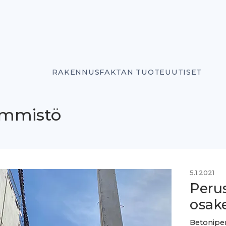
RAKENNUSFAKTAN TUOTEUUTISET
emmistö
5.1.2021
Peru
osak
Betoniper