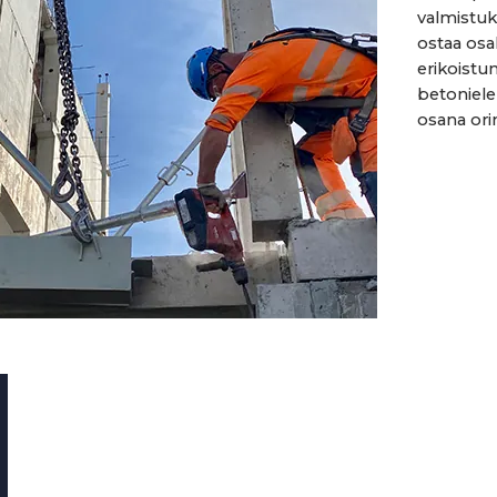
valmistuk
ostaa os
erikoistunees
betoniele
osana orim