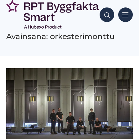
Siirry
sisältöön
Hae sisältöjä
Avainsana: orkesterimonttu