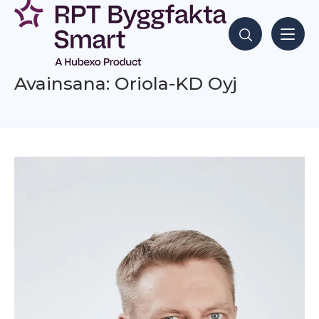
Siirry
sisältöön
Hae sisältöjä
Avainsana: Oriola-KD Oyj