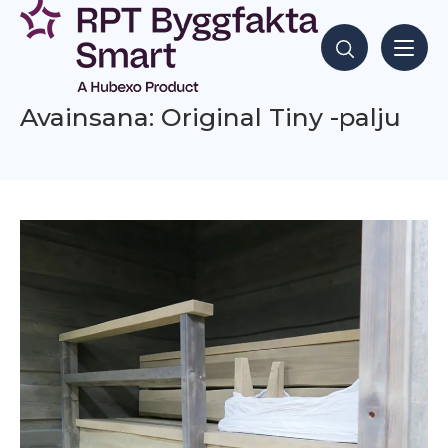
Siirry
sisältöön
Hae sisältöjä
Avainsana: Original Tiny -palju