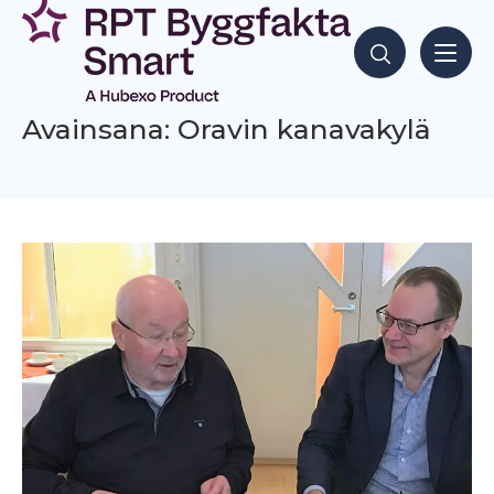
Siirry
sisältöön
Hae sisältöjä
Avainsana: Oravin kanavakylä