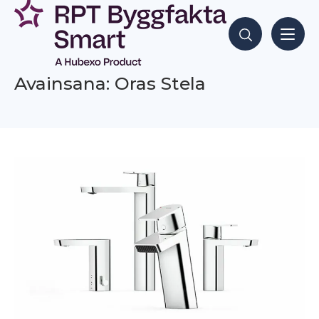
Siirry
sisältöön
Hae sisältöjä
Avainsana: Oras Stela