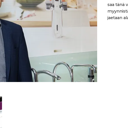
saa tänä 
myynnistä
jaetaan al