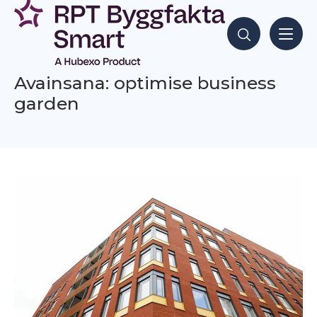
Siirry
sisältöön
Hae sisältöjä
Avainsana: optimise business
garden