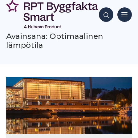
Siirry
sisältöön
Hae sisältöjä
Avainsana: Optimaalinen
lämpötila