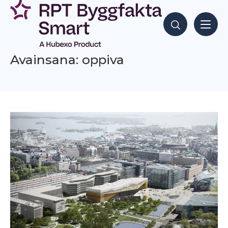
Siirry
sisältöön
Hae sisältöjä
Avainsana: oppiva