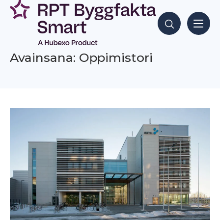
Siirry
sisältöön
Hae sisältöjä
Avainsana: Oppimistori