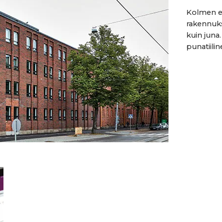
Kolmen eri
rakennuks
kuin juna
punatiilin