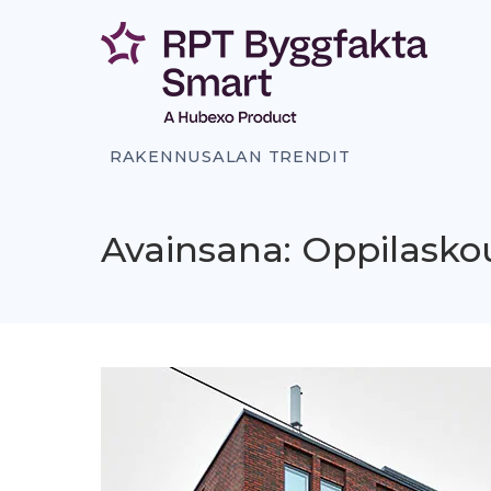
Siirry
sisältöön
RAKENNUSALAN TRENDIT
Avainsana: Oppilasko