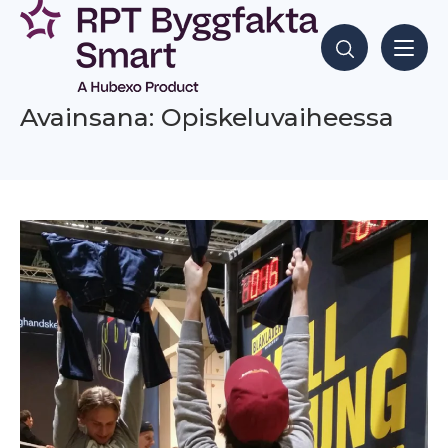
Siirry
sisältöön
Hae sisältöjä
Avainsana: Opiskeluvaiheessa