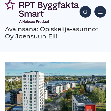
Siirry
sisältöön
Hae sisältöjä
Avainsana: Opiskelija-asunnot
Oy Joensuun Elli