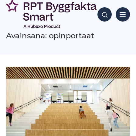
Siirry
sisältöön
Hae sisältöjä
Avainsana: opinportaat