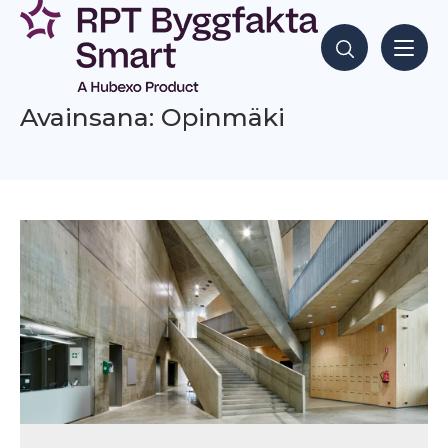
Siirry
sisältöön
Hae sisältöjä
Avainsana: Opinmäki