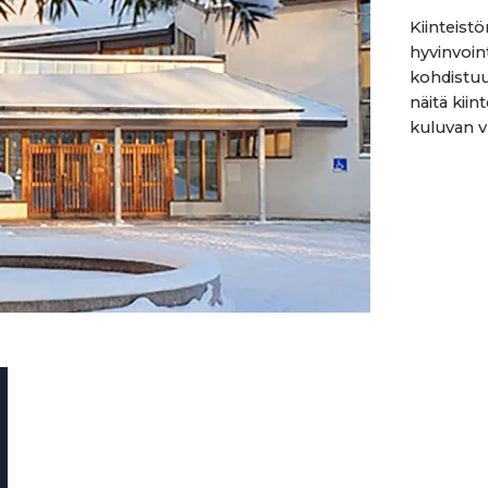
Kiinteist
hyvinvoin
kohdistuu
näitä kii
kuluvan v