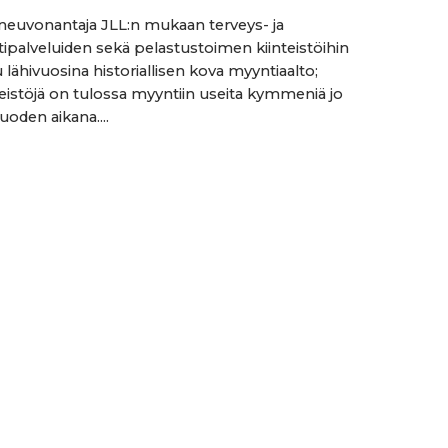
öneuvonantaja JLL:n mukaan terveys- ja
tipalveluiden sekä pelastustoimen kiinteistöihin
 lähivuosina historiallisen kova myyntiaalto;
nteistöjä on tulossa myyntiin useita kymmeniä jo
uoden aikana....