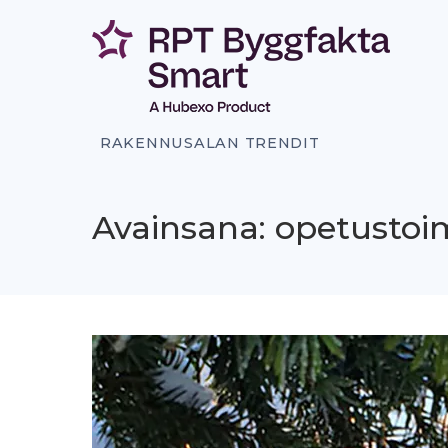
Siirry
sisältöön
RAKENNUSALAN TRENDIT
Avainsana: opetustoi