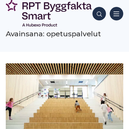
Siirry
sisältöön
Hae sisältöjä
Avainsana: opetuspalvelut