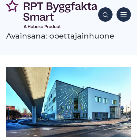
Siirry
sisältöön
Hae sisältöjä
Avainsana: opettajainhuone