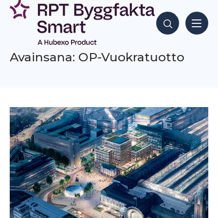
Siirry
sisältöön
Hae sisältöjä
Avainsana: OP-Vuokratuotto