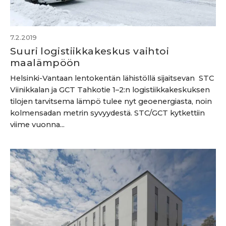
7.2.2019
Suuri logistiikkakeskus vaihtoi
maalämpöön
Helsinki-Vantaan lentokentän lähistöllä sijaitsevan STC
Viinikkalan ja GCT Tahkotie 1–2:n logistiikkakeskuksen
tilojen tarvitsema lämpö tulee nyt geoenergiasta, noin
kolmensadan metrin syvyydestä. STC/GCT kytkettiin
viime vuonna...