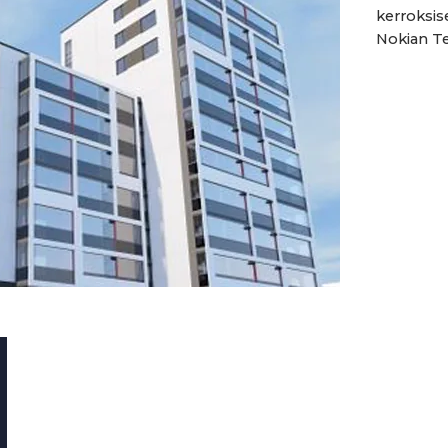
kerroksis
Nokian Te