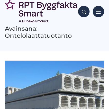
Siirry
sisältöön
Hae sisältöjä
Avainsana:
Ontelolaattatuotanto