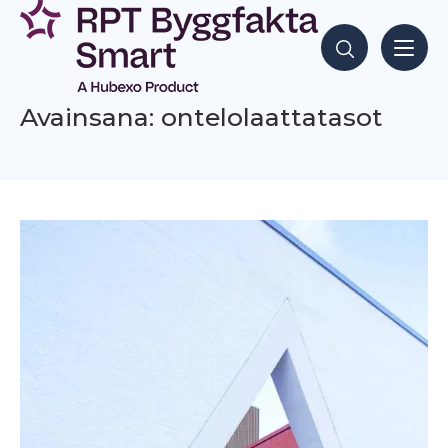
Siirry
sisältöön
Hae sisältöjä
Avainsana: ontelolaattatasot