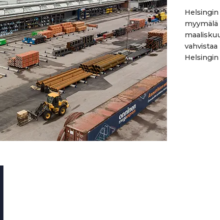
Helsingin
myymälä s
maalisku
vahvistaa
Helsingin