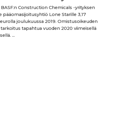
BASF:n Construction Chemicals -yrityksen
le pääomasijoitusyhtiö Lone Starille 3,17
la eurolla joulukuussa 2019. Omistusoikeuden
n tarkoitus tapahtua vuoden 2020 viimeisellä
llä. ...