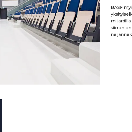
BASF myi 
yksityisel
miljardil
siirron o
neljännekse