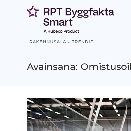
Siirry
sisältöön
RAKENNUSALAN TRENDIT
Avainsana: Omistusoik