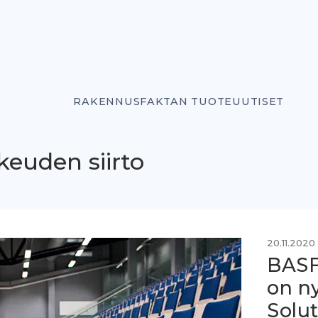
RAKENNUSFAKTAN TUOTEUUTISET
euden siirto
20.11.2020
BASF
on ny
Solu