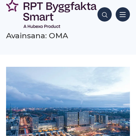
Siirry
sisältöön
Hae sisältöjä
Avainsana: OMA