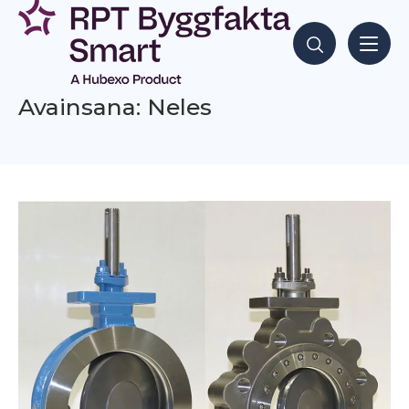
Siirry
sisältöön
Hae sisältöjä
Avainsana: Neles