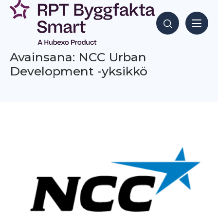
Siirry
sisältöön
Hae sisältöjä
Avainsana: NCC Urban
Development -yksikkö