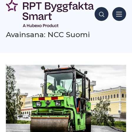
Siirry
sisältöön
Hae sisältöjä
Avainsana: NCC Suomi