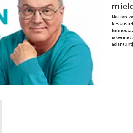
miele
Naulan ka
keskustel
kiinnostav
rakennetu
asiantuntija