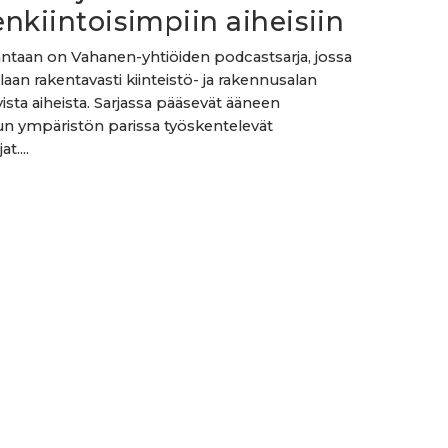
nkiintoisimpiin aiheisiin
ntaan on Vahanen-yhtiöiden podcastsarja, jossa
laan rakentavasti kiinteistö- ja rakennusalan
ista aiheista. Sarjassa pääsevät ääneen
n ympäristön parissa työskentelevät
t....