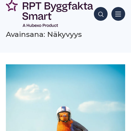
Siirry
sisältöön
Hae sisältöjä
Avainsana: Näkyvyys