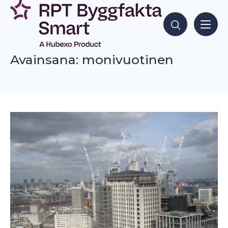
Siirry
sisältöön
Hae sisältöjä
Avainsana: monivuotinen