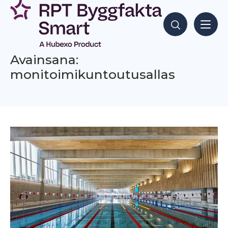
Siirry
sisältöön
Hae sisältöjä
Avainsana:
monitoimikuntoutusallas