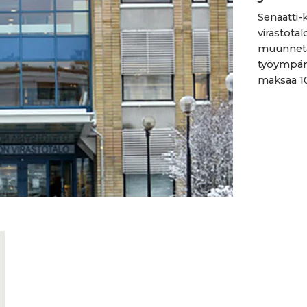
Senaatti-
virastota
muunnetaa
työympäri
maksaa 10