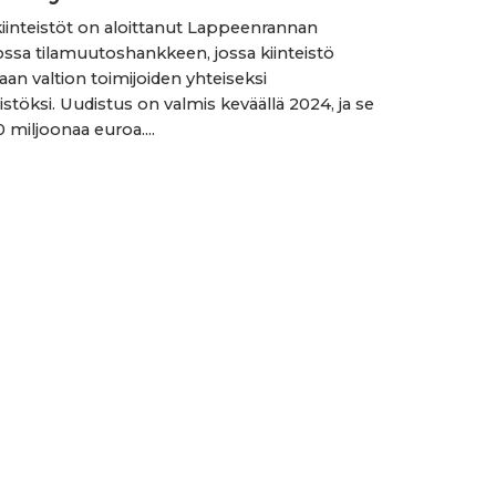
kiinteistöt on aloittanut Lappeenrannan
lossa tilamuutoshankkeen, jossa kiinteistö
n valtion toimijoiden yhteiseksi
stöksi. Uudistus on valmis keväällä 2024, ja se
 miljoonaa euroa....