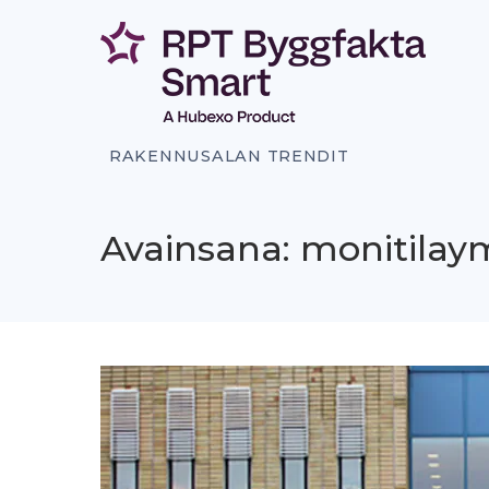
Siirry
sisältöön
RAKENNUSALAN TRENDIT
Avainsana: monitilay