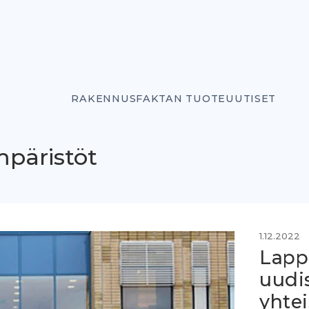
RAKENNUSFAKTAN TUOTEUUTISET
mpäristöt
1.12.2022
Lapp
uudis
yhte